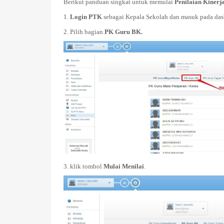
Berikut panduan singkat untuk memulai
Penilaian Kinerj
1.
Login PTK
sebagai Kepala Sekolah dan masuk pada dasb
2. Pilih bagian
PK Guru BK.
3. klik tombol
Mulai Menilai
.