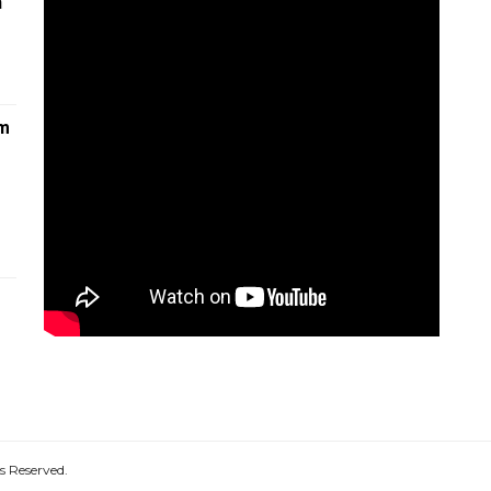
n
am
1
s Reserved.