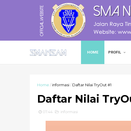
HOME
PROFIL
Home
/
informasi
/
Daftar Nilai TryOut #1
Daftar Nilai TryO
07.44
informasi