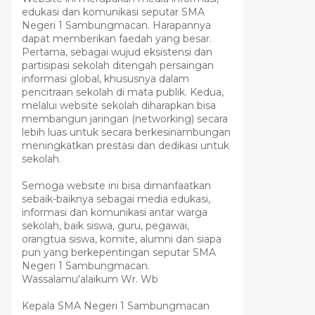
edukasi dan komunikasi seputar SMA
Negeri 1 Sambungmacan. Harapannya
dapat memberikan faedah yang besar.
Pertama, sebagai wujud eksistensi dan
partisipasi sekolah ditengah persaingan
informasi global, khususnya dalam
pencitraan sekolah di mata publik. Kedua,
melalui website sekolah diharapkan bisa
membangun jaringan (networking) secara
lebih luas untuk secara berkesinambungan
meningkatkan prestasi dan dedikasi untuk
sekolah.
Semoga website ini bisa dimanfaatkan
sebaik-baiknya sebagai media edukasi,
informasi dan komunikasi antar warga
sekolah, baik siswa, guru, pegawai,
orangtua siswa, komite, alumni dan siapa
pun yang berkepentingan seputar SMA
Negeri 1 Sambungmacan.
Wassalamu'alaikum Wr. Wb
Kepala SMA Negeri 1 Sambungmacan