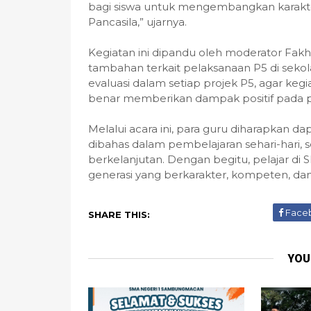
bagi siswa untuk mengembangkan karakter
Pancasila,” ujarnya.
Kegiatan ini dipandu oleh moderator Fak
tambahan terkait pelaksanaan P5 di seko
evaluasi dalam setiap projek P5, agar kegia
benar memberikan dampak positif pada p
Melalui acara ini, para guru diharapkan da
dibahas dalam pembelajaran sehari-hari, 
berkelanjutan. Dengan begitu, pelajar
generasi yang berkarakter, kompeten, d
Face
SHARE THIS:
YOU