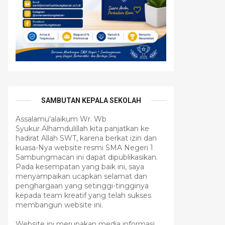
SAMBUTAN KEPALA SEKOLAH
Assalamu'alaikum Wr. Wb
Syukur Alhamdulillah kita panjatkan ke
hadirat Allah SWT, karena berkat izin dan
kuasa-Nya website resmi SMA Negeri 1
Sambungmacan ini dapat dipublikasikan.
Pada kesempatan yang baik ini, saya
menyampaikan ucapkan selamat dan
penghargaan yang setinggi-tingginya
kepada team kreatif yang telah sukses
membangun website ini.
Website ini merupakan media informasi,