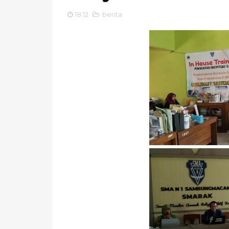
18.12
berita