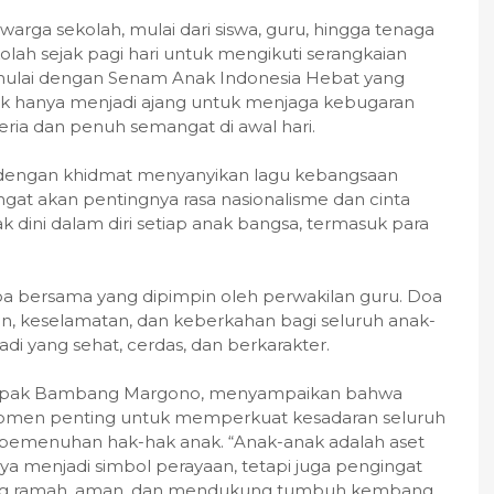
rga sekolah, mulai dari siswa, guru, hingga tenaga
lah sejak pagi hari untuk mengikuti serangkaian
dimulai dengan Senam Anak Indonesia Hebat yang
dak hanya menjadi ajang untuk menjaga kebugaran
eria dan penuh semangat di awal hari.
a dengan khidmat menyanyikan lagu kebangsaan
gat akan pentingnya rasa nasionalisme dan cinta
k dini dalam diri setiap anak bangsa, termasuk para
a bersama yang dipimpin oleh perwakilan guru. Doa
n, keselamatan, dan keberkahan bagi seluruh anak-
di yang sehat, cerdas, dan berkarakter.
apak Bambang Margono, menyampaikan bahwa
momen penting untuk memperkuat kesadaran seluruh
 pemenuhan hak-hak anak. “Anak-anak adalah aset
nya menjadi simbol perayaan, tetapi juga pengingat
ang ramah, aman, dan mendukung tumbuh kembang