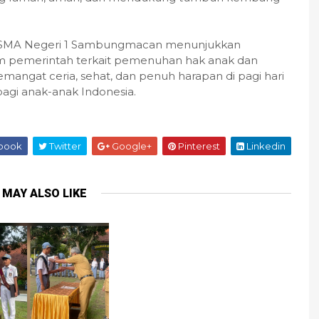
ini, SMA Negeri 1 Sambungmacan menunjukkan
pemerintah terkait pemenuhan hak anak dan
angat ceria, sehat, dan penuh harapan di pagi hari
agi anak-anak Indonesia.
book
Twitter
Google+
Pinterest
Linkedin
 MAY ALSO LIKE