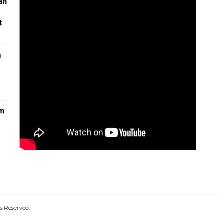
ah
t
n
am
1
s Reserved.