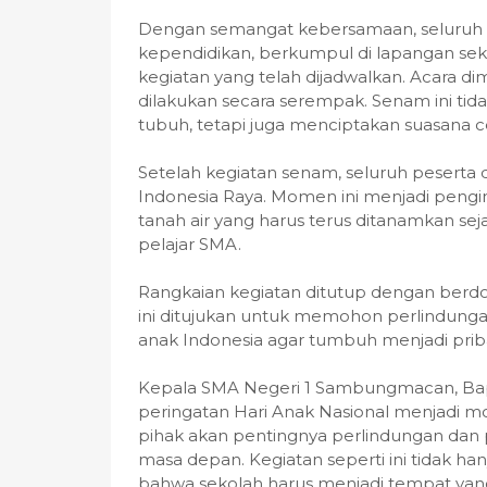
Dengan semangat kebersamaan, seluruh wa
kependidikan, berkumpul di lapangan seko
kegiatan yang telah dijadwalkan. Acara 
dilakukan secara serempak. Senam ini ti
tubuh, tetapi juga menciptakan suasana c
Setelah kegiatan senam, seluruh pesert
Indonesia Raya. Momen ini menjadi pengin
tanah air yang harus terus ditanamkan seja
pelajar SMA.
Rangkaian kegiatan ditutup dengan berdo
ini ditujukan untuk memohon perlindunga
anak Indonesia agar tumbuh menjadi priba
Kepala SMA Negeri 1 Sambungmacan, B
peringatan Hari Anak Nasional menjadi 
pihak akan pentingnya perlindungan dan
masa depan. Kegiatan seperti ini tidak ha
bahwa sekolah harus menjadi tempat y