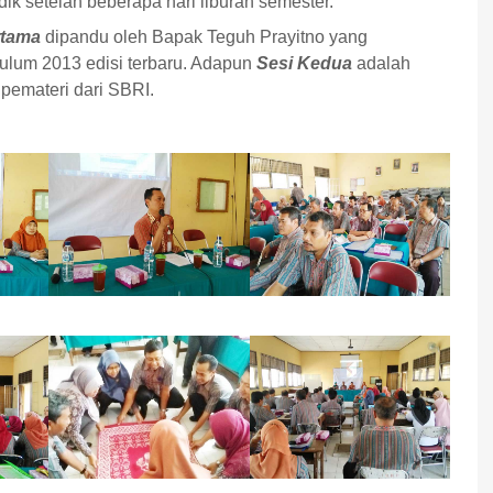
ik setelah beberapa hari liburan semester.
rtama
dipandu oleh Bapak Teguh Prayitno yang
kulum 2013 edisi terbaru. Adapun
Sesi Kedua
adalah
i pemateri dari SBRI.