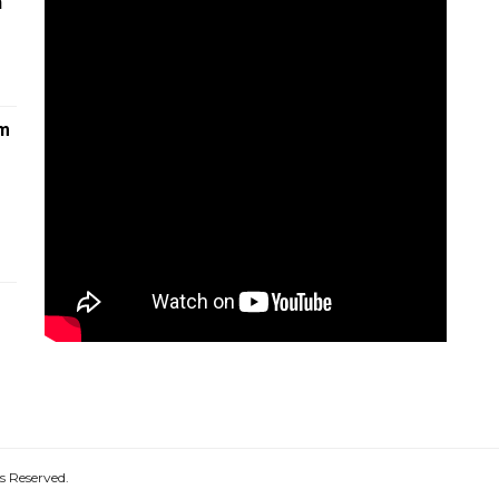
n
am
1
s Reserved.