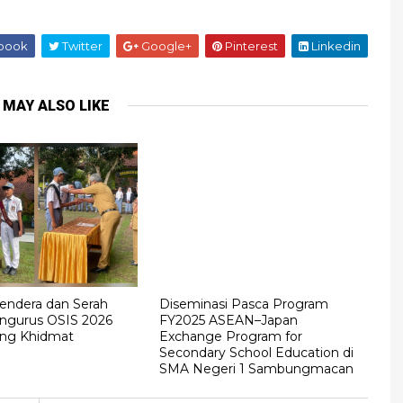
book
Twitter
Google+
Pinterest
Linkedin
 MAY ALSO LIKE
endera dan Serah
Diseminasi Pasca Program
ngurus OSIS 2026
FY2025 ASEAN–Japan
ung Khidmat
Exchange Program for
Secondary School Education di
SMA Negeri 1 Sambungmacan