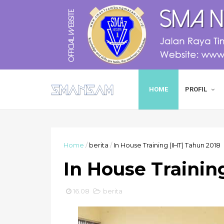
HOME
PROFIL
Home
/
berita
/
In House Training (IHT) Tahun 2018
In House Trainin
16.08
berita