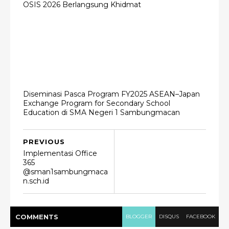
OSIS 2026 Berlangsung Khidmat
Diseminasi Pasca Program FY2025 ASEAN–Japan
Exchange Program for Secondary School
Education di SMA Negeri 1 Sambungmacan
PREVIOUS
Implementasi Office
365
@sman1sambungmaca
n.sch.id
COMMENT
S
BLOGGER
DISQUS
FACEBOOK