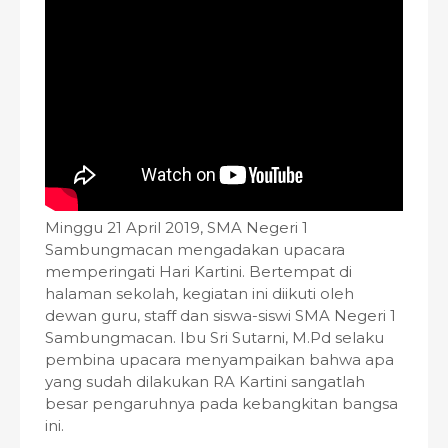
Minggu 21 April 2019, SMA Negeri 1
Sambungmacan mengadakan upacara
memperingati Hari Kartini. Bertempat di
halaman sekolah, kegiatan ini diikuti oleh
dewan guru, staff dan siswa-siswi SMA Negeri 1
Sambungmacan. Ibu Sri Sutarni, M.Pd selaku
pembina upacara menyampaikan bahwa apa
yang sudah dilakukan RA Kartini sangatlah
besar pengaruhnya pada kebangkitan bangsa
ini.