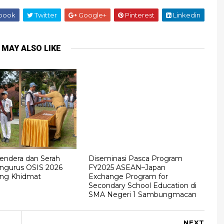
book
Twitter
Google+
Pinterest
Linkedin
 MAY ALSO LIKE
endera dan Serah
Diseminasi Pasca Program
ngurus OSIS 2026
FY2025 ASEAN–Japan
ung Khidmat
Exchange Program for
Secondary School Education di
SMA Negeri 1 Sambungmacan
NEXT