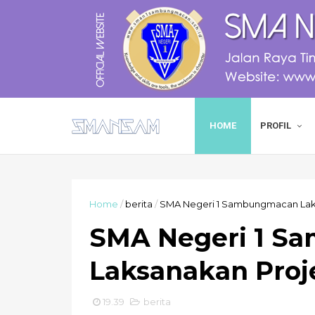
HOME
PROFIL
Home
/
berita
/
SMA Negeri 1 Sambungmacan La
SMA Negeri 1 S
Laksanakan Pro
19.39
berita