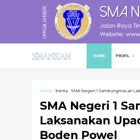
HOME
PROFIL
Home
/
berita
/
SMA Negeri 1 Sambungmacan Lak
SMA Negeri 1 S
Laksanakan Upac
Boden Powel