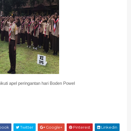
kuti apel peringantan hari Boden Powel
book
Twitter
Google+
Pinterest
Linkedin