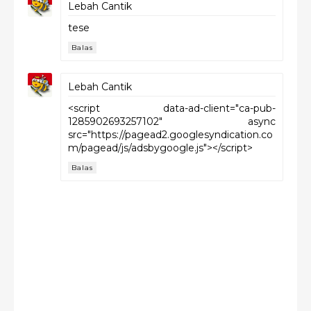
Lebah Cantik
tese
Balas
Lebah Cantik
<script data-ad-client="ca-pub-
1285902693257102" async
src="https://pagead2.googlesyndication.co
m/pagead/js/adsbygoogle.js"></script>
Balas