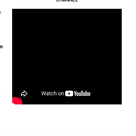
n
am
1