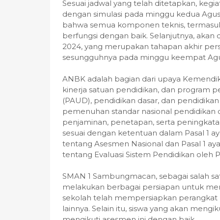
Sesuai jadwal yang telah ditetapkan, ke
dengan simulasi pada minggu kedua Agust
bahwa semua komponen teknis, termasuk 
berfungsi dengan baik. Selanjutnya, akan
2024, yang merupakan tahapan akhir pe
sesungguhnya pada minggu keempat Agu
ANBK adalah bagian dari upaya Kemendik
kinerja satuan pendidikan, dan program pe
(PAUD), pendidikan dasar, dan pendidikan
pemenuhan standar nasional pendidikan d
penjaminan, penetapan, serta peningkatan
sesuai dengan ketentuan dalam Pasal 1 a
tentang Asesmen Nasional dan Pasal 1 ay
tentang Evaluasi Sistem Pendidikan oleh
SMAN 1 Sambungmacan, sebagai salah satu
melakukan berbagai persiapan untuk mem
sekolah telah mempersiapkan perangkat ko
lainnya. Selain itu, siswa yang akan meng
mengikuti asesmen ini dengan baik.