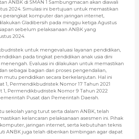
giatan ANBK di SMAN 1 Sambungmacan akan diawali
us 2024. Simulasi ini bertujuan untuk memastikan
perangkat komputer dan jaringan internet,
 dilakukan Gladibersih pada minggu ketiga Agustus
rsiapan sebelum pelaksanaan ANBK yang
stus 2024.
budristek untuk mengevaluasi layanan pendidikan,
ndidikan pada tingkat pendidikan anak usia dini
 menengah. Evaluasi ini dilakukan untuk memastikan
an sebagai bagian dari proses pengendalian,
 mutu pendidikan secara berkelanjutan. Hal ini
yat 1, Permendikbudristek Nomor 17 Tahun 2021
at 1, Permendikbudristek Nomor 9 Tahun 2022
 Pemerintah Pusat dan Pemerintah Daerah.
 sekolah yang turut serta dalam ANBK, telah
astikan kelancaran pelaksanaan asesmen ini. Pihak
mputer, jaringan internet, serta kebutuhan teknis
ikuti ANBK juga telah diberikan bimbingan agar dapat